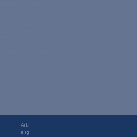
Unterstützungskasse
Direktversicherung
Unterstützungskasse
Liquidationsversicherung
Direktversicherung
Unterstützungskasse
Liquidationsversicherung
Ihr persönlicher Kontakt
Rückruf vereinbaren
Downloads rund um die bAV
FAQs rund um die bAV
Impressum
Datenschutz
E-Mail-Verschlüsselung
Hinweisgebersystem
Barrierefreiheit
Privatsphäre-Einstellungen
Arb
eitg