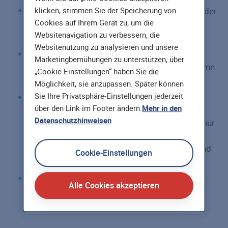
Voraussetzung für den Abschluss: Einstellung der
klicken, stimmen Sie der Speicherung von
Cookies auf Ihrem Gerät zu, um die
Betriebstätigkeit sowie die Einleitung der
Websitenavigation zu verbessern, die
Liquidation
Websitenutzung zu analysieren und unsere
Das Unternehmen zahlt für die Liquidations-
Marketingbemühungen zu unterstützen, über
versicherung einen Einmalbetrag (fällig zu Beginn
„Cookie Einstellungen“ haben Sie die
der Versicherung)
Möglichkeit, sie anzupassen. Später können
Sie Ihre Privatsphäre-Einstellungen jederzeit
Die Verwaltung der Rentenleistungen erfolgt
über den Link im Footer ändern.
Mehr in den
durch die Hannoversche-Consult, ein Partner-
Datenschutzhinweisen
unternehmen der Hannoverschen. Hierfür fällt nur
eine einmalige Gebühr an (Berechnung nach
Anzahl, Alter und Geschlecht der Mitarbeiter und
Cookie-Einstellungen
dem Versorgungsumfang)
Die Höhe der Versorgungsleistungen wird
Alle Cookies akzeptieren
deckungsgleich in garantierter Höhe in der
Liquidationsversicherung dargestellt